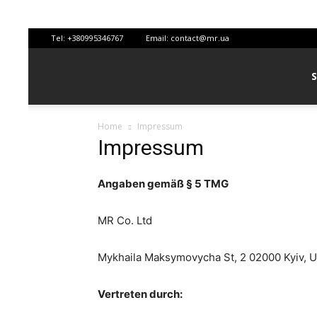
Tel:
+380995346767
Email:
contact@mr.ua
Home
Impressum
Impressum
Angaben gemäß § 5 TMG
MR Co. Ltd
Mykhaila Maksymovycha St, 2 02000 Kyiv, U
Vertreten durch: