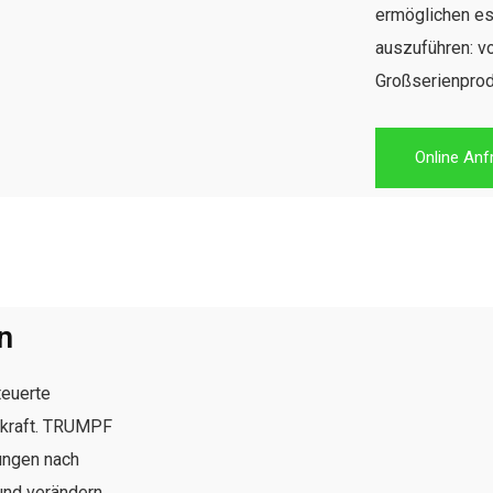
ermöglichen es 
auszuführen: v
Großserienprod
Online Anf
n
euerte
nkraft. TRUMPF
ungen nach
und verändern