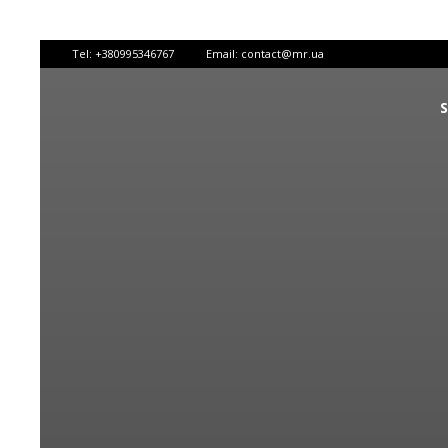
Tel:
+380995346767
Email:
contact@mr.ua