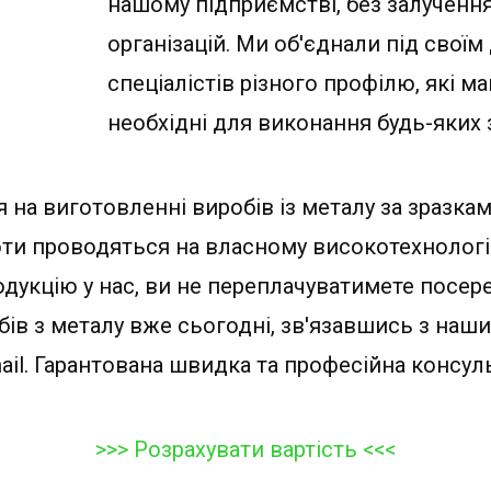
нашому підприємстві, без залучення
організацій. Ми об'єднали під свої
спеціалістів різного профілю, які м
необхідні для виконання будь-яких 
 на виготовленні виробів із металу за зразк
оти проводяться на власному високотехнолог
укцію у нас, ви не переплачуватимете посер
ів з металу вже сьогодні, зв'язавшись з на
il. Гарантована швидка та професійна консульт
>>> Розрахувати вартість <<<