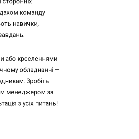
 сторонніх
м дахом команду
ають навички,
завдань.
ами або кресленнями
ічному обладнанні —
едникам. Зробіть
шим менеджером за
ація з усіх питань!