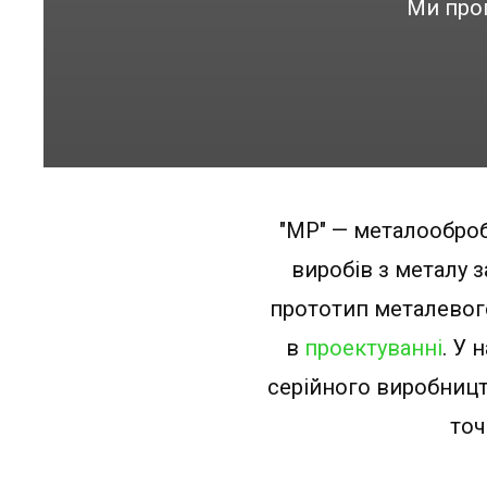
Ми проп
"МР" — металооброб
виробів з металу 
прототип металевого
в
проектуванні
. У 
серійного виробницт
точ