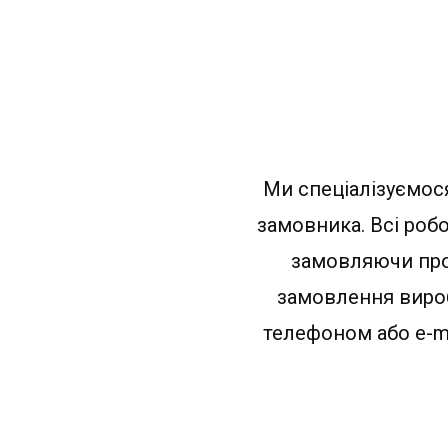
Ми спеціалізуємося
замовника. Всі роб
замовляючи прод
замовлення вироб
телефоном або e-ma