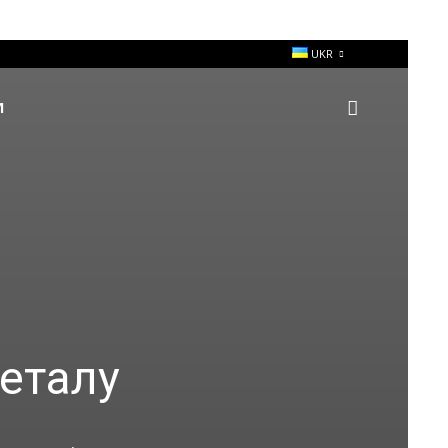
UKR
И
металу