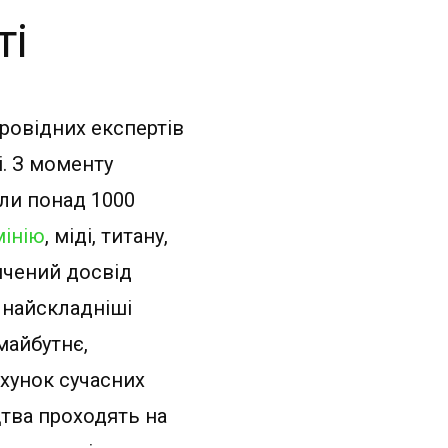
ті
провідних експертів
. З моменту
или понад 1000
інію
, міді, титану,
ичений досвід
 найскладніші
майбутнє,
хунок сучасних
цтва проходять на