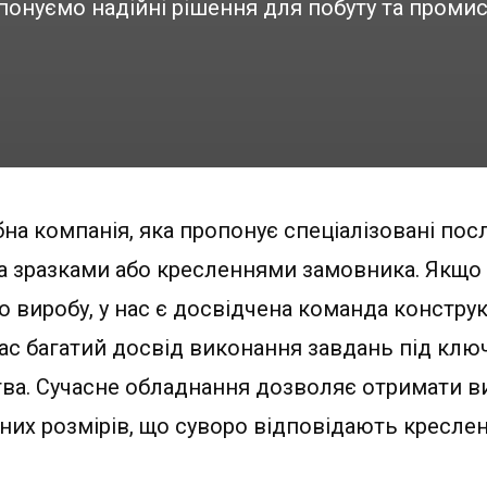
онуємо надійні рішення для побуту та проми
на компанія, яка пропонує спеціалізовані пос
за зразками або кресленнями замовника. Якщо
 виробу, у нас є досвідчена команда констру
нас багатий досвід виконання завдань під ключ
ва. Сучасне обладнання дозволяє отримати ви
них розмірів, що суворо відповідають кресле