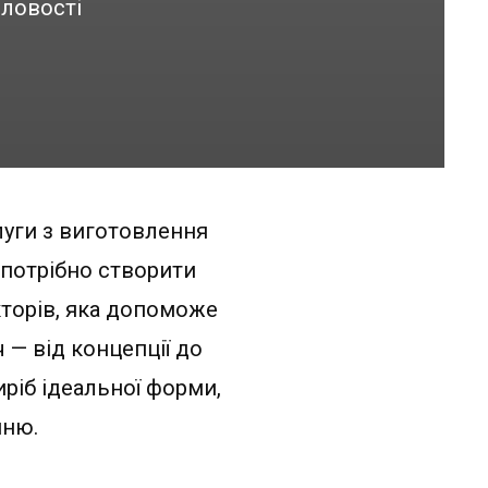
словості
луги з виготовлення
 потрібно створити
кторів, яка допоможе
 — від концепції до
ріб ідеальної форми,
нню.