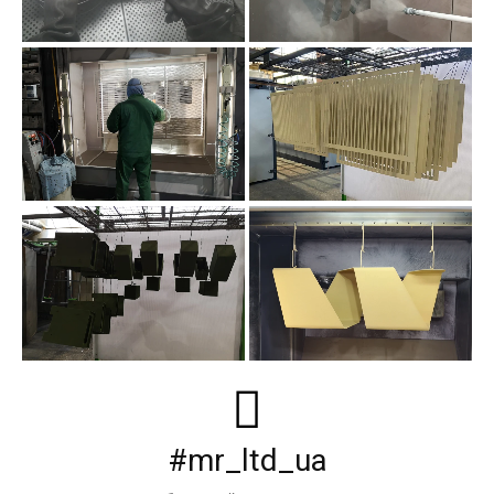
#mr_ltd_ua